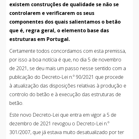
existem construções de qualidade se não se
controlarem e verificarem os seus
componentes dos quais salientamos o betão
Centrais
que é, regra geral, o elemento base das
estruturas em Portugal.
FORUM APEB
Certamente todos concordamos com esta premissa,
Contactos
por isso a boa notícia é que, no dia 5 de novembro
Dia do betão 2025
de 2021, se deu mais um passo nesse sentido com a
publicação do Decreto-Lei n.º 90/2021 que procede
à atualização das disposições relativas à produção e
controlo do betão e à execução das estruturas de
betão.
Este novo Decreto-Lei que entra em vigor a 5 de
dezembro de 2021 revogou o Decreto-Lei n.º
301/2007, que já estava muito desatualizado por ter